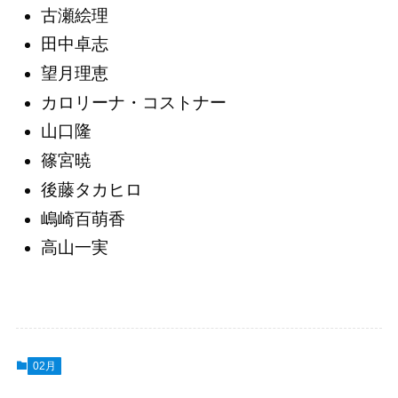
古瀬絵理
田中卓志
望月理恵
カロリーナ・コストナー
山口隆
篠宮暁
後藤タカヒロ
嶋崎百萌香
高山一実
02月