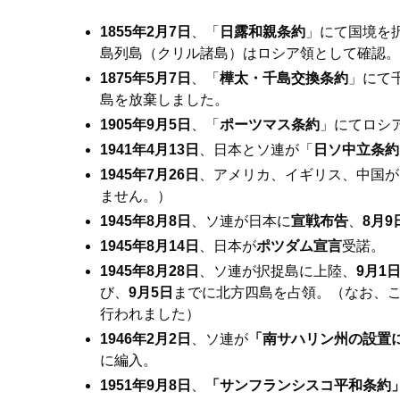
1855年2月7日
、「
日露和親条約
」にて国境を
島列島（クリル諸島）はロシア領として確認。
1875年5月7日
、「
樺太・千島交換条約
」にて
島を放棄しました。
1905年9月5日
、「
ポーツマス条約
」にてロシ
1941年4月13日
、日本とソ連が「
日ソ中立条約
1945年7月26日
、アメリカ、イギリス、中国が
ません。）
1945年8月8日
、ソ連が日本に
宣戦布告
、
8月9
1945年8月14日
、日本が
ポツダム宣言
受諾。
1945年8月28日
、ソ連が択捉島に上陸、
9月1
び、
9月5日
までに北方四島を占領。（なお、
行われました）
1946年2月2日
、ソ連が
「南サハリン州の設置
に編入。
1951年9月8日
、
「サンフランシスコ平和条約