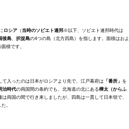
に
ロシア
（
当時のソビエト連邦
※以下、ソビエト連邦時代は
国後島
、
択捉島
の4つの島（北方四島）を指します。面積はお
の面積です。
して入ったのは日本がロシアより先で、江戸幕府は
「番所」
を
明治時代
の両国間の条約でも、北海道の北にある
樺太（からふ
権は両国の間で行き来しましたが、四島は一貫して日本領で、
した。