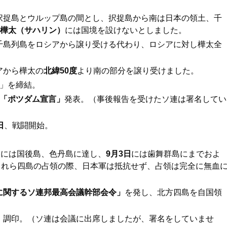
択捉島とウルップ島の間とし、択捉島から南は日本の領土、千
樺太
（サハリン）
には国境を設けないとしました。
千島列島をロシアから譲り受ける代わり、ロシアに対し樺太全
アから樺太の
北緯50度
より南の部分を譲り受けました。
」を締結。
「ポツダム宣言」
発表。（事後報告を受けたソ連は署名してい
日
、戦闘開始。
日
には国後島、色丹島に達し、
9月3日
には歯舞群島にまでおよ
これら四島の占領の際、日本軍は抵抗せず、占領は完全に無血
に関するソ連邦最高会議幹部会令」
を発し、北方四島を自国領
」
調印。（ソ連は会議に出席しましたが、署名をしていませ