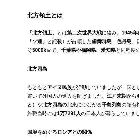
北方領土とは
「北方領土」
とは
第二次世界大戦
に絡み、
1945年
「ソ連」
と記載）が占領した
歯舞群島
、
色丹島
、
そ
5000k㎡
で、
千葉県
や
福岡県、愛知県
と同程度
北方四島
もともと
アイヌ民族
が活動していましたが、国と
置いて外国人の進入を防ぎました。
江戸末期
から
と）
や
北方四島
の北東につながる
千島列島
の領有
終戦当時には
1万7291人
の日本人が暮らしていま
国境をめぐるロシアとの関係