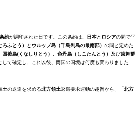
条約
が調印された日です。この条約は、
日本
と
ロシア
の間で平
とろふとう）
と
ウルップ島（千島列島の最南部）
の間と定めた
、国後島(くなしりとう）、色丹島（しこたんとう）
及び
歯舞群
として確定し、これ以後、両国の国境は何度も変わりました
領土の返還を求める
北方領土
返還要求運動の趣旨から、
「北方