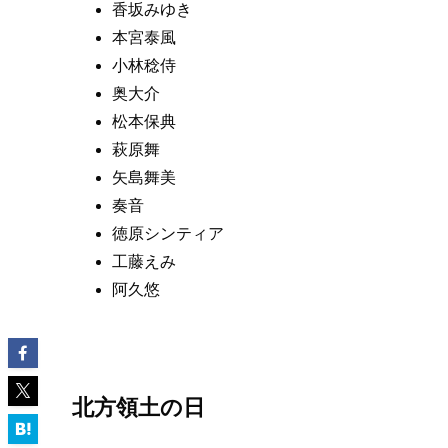
香坂みゆき
本宮泰風
小林稔侍
奥大介
松本保典
萩原舞
矢島舞美
奏音
徳原シンティア
工藤えみ
阿久悠
北方領土の日