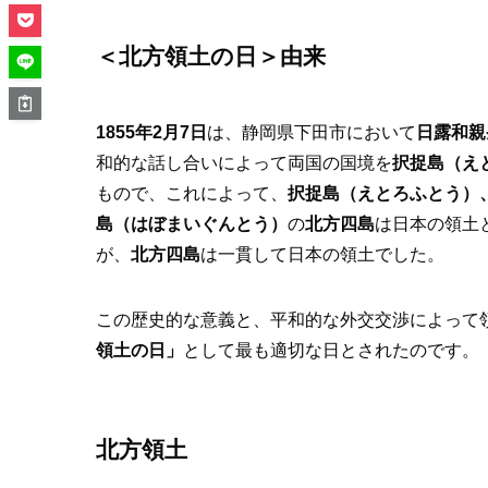
＜北方領土の日＞由来
1855年2月7日
は、静岡県下田市において
日露和親
和的な話し合いによって両国の国境を
択捉島（え
もので、これによって、
択捉島（えとろふとう）
島（はぼまいぐんとう）
の
北方四島
は日本の領土
が、
北方四島
は一貫して日本の領土でした。
この歴史的な意義と、平和的な外交交渉によって
領土の日」
として最も適切な日とされたのです。
北方領土