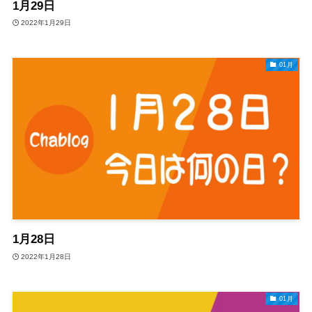
1月29日
2022年1月29日
01月
1月28日
2022年1月28日
01月