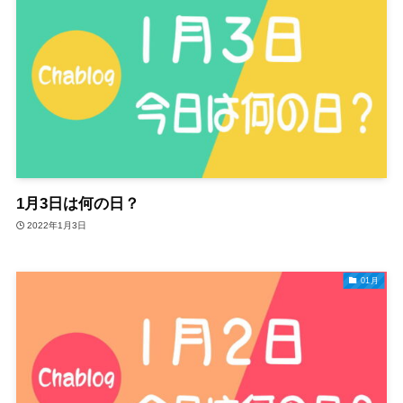
1月3日は何の日？
2022年1月3日
01月