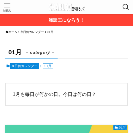
MENU
雑談王になろう！
ホーム
今日何カレンダー
01月
01月
– category –
今日何カレンダー
01月
1月も毎日が何かの日。今日は何の日？
01月