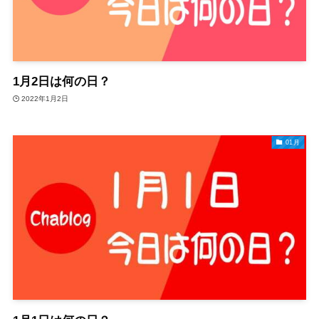
1月2日は何の日？
2022年1月2日
01月