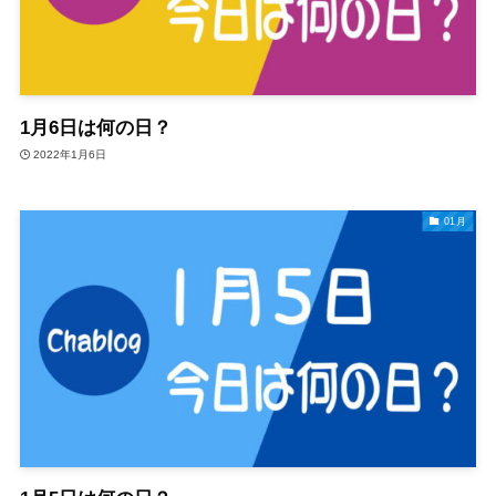
1月6日は何の日？
2022年1月6日
01月