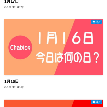
1月17日
2022年1月17日
01月
1月16日
2022年1月16日
01月