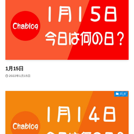
1月15日
2022年1月15日
01月