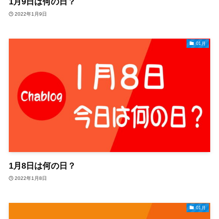
1月9日は何の日？
2022年1月9日
01月
1月8日は何の日？
2022年1月8日
01月