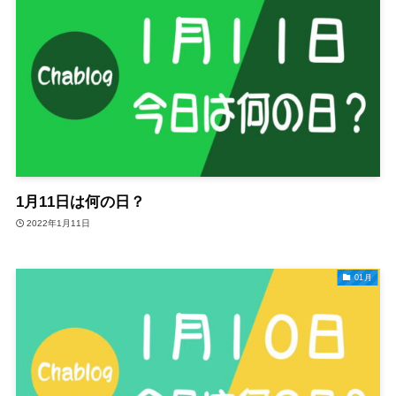
1月11日は何の日？
2022年1月11日
01月