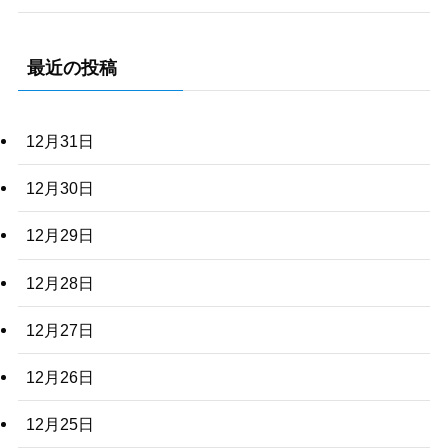
最近の投稿
12月31日
12月30日
12月29日
12月28日
12月27日
12月26日
12月25日