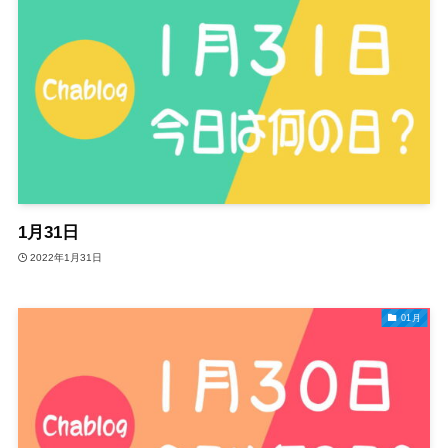
1月31日
2022年1月31日
01月