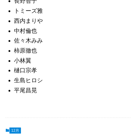
長野智子
トミーズ雅
西内まりや
中村倫也
佐々木みみ
柿原徹也
小林翼
樋口宗孝
生島ヒロシ
平尾昌晃
12月