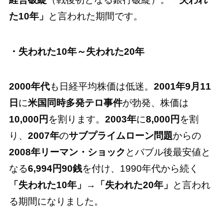
た10年」
と言われた期間です。
・失われた10年～失われた20年
2000年代
も日経平均株価は低迷。
2001年9月11
日
に
米国同時多発テロ事件
が勃発、株価は
10,000円
を割ります。
2003年
に
8,000円
を割
り、
2007年
の
サブプライムローン問題
からの
2008年リーマン・ショック
とバブル後最安値と
なる
6,994円90銭
を付け、1990年代から続く
「失われた10年」
→
「失われた20年」
と言われ
る期間になりました。