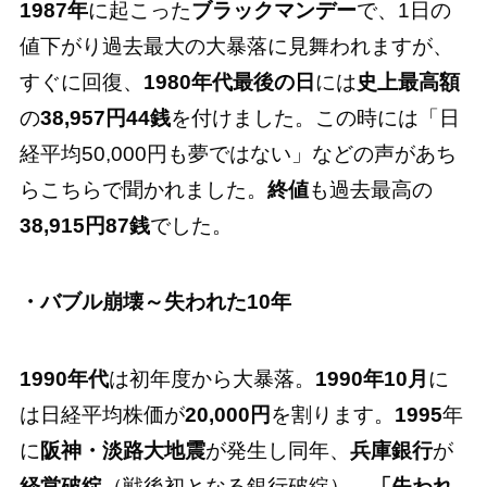
1987年
に起こった
ブラックマンデー
で、1日の
値下がり過去最大の大暴落に見舞われますが、
すぐに回復、
1980年代最後の日
には
史上最高額
の
38,957円44銭
を付けました。この時には「日
経平均50,000円も夢ではない」などの声があち
らこちらで聞かれました。
終値
も過去最高の
38,915円87銭
でした。
・バブル崩壊～失われた10年
1990年代
は初年度から大暴落。
1990年10月
に
は日経平均株価が
20,000円
を割ります。
1995
年
に
阪神・淡路大地震
が発生し同年、
兵庫銀行
が
経営破綻
（戦後初となる銀行破綻）。
「失われ