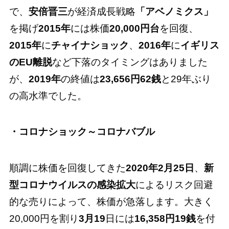
で、
安倍晋三
が経済成長戦略
「アベノミクス」
を掲げ
2015年
には株価
20,000円台
を回復、
2015年
に
チャイナショック
、
2016年
に
イギリス
のEU離脱
など下落のタイミングはありました
が、
2019年
の終値は
23,656円62銭
と29年ぶり
の高水準でした。
・コロナショック～コロナバブル
順調に株価を回復してきた
2020年2月25日
、
新
型コロナウイルスの感染拡大
によるリスク回避
的な売りによって、株価が急落します。大きく
20,000円を割り
3月19
日には
16,358円19銭
を付