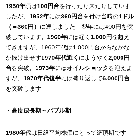
1950年
頃は
100円台
を行ったり来たりしていま
したが、
1952年
には
360円台
を付け当時の
1ドル
（＝360円）
に達しました。翌年には400円を突
破しています。
1960年
には軽く
1,000円
を超え
てきますが、1960年代は1,000円台からなかな
か抜け出せず
1970年代近く
にようやく
2,000円
台
を突破。
1973年
には
オイルショック
を迎えま
すが、
1970年代後半
には盛り返して
6,000円台
を突破します。
・高度成長期～バブル期
1980年代
は日経平均株価にとって絶頂期です。