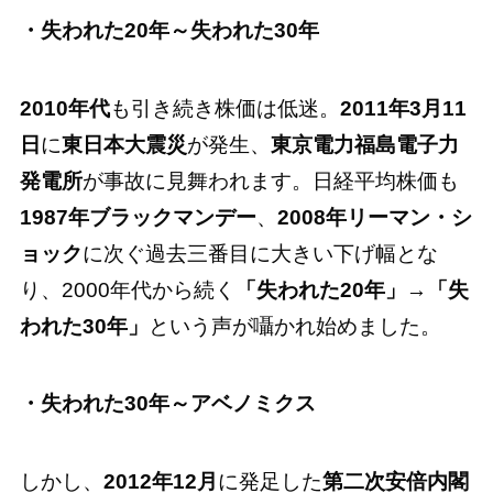
・失われた20年～失われた30年
2010年代
も引き続き株価は低迷。
2011年3月11
日
に
東日本大震災
が発生、
東京電力福島電子力
発電所
が事故に見舞われます。日経平均株価も
1987年ブラックマンデー
、
2008年リーマン・シ
ョック
に次ぐ過去三番目に大きい下げ幅とな
り、2000年代から続く
「失われた20年」
→
「失
われた30年」
という声が囁かれ始めました。
・失われた30年～アベノミクス
しかし、
2012年12月
に発足した
第二次安倍内閣