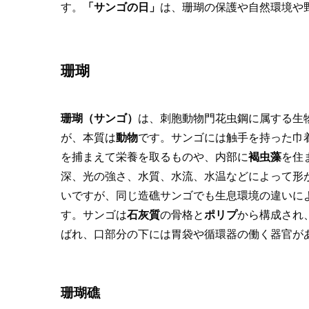
す。
「サンゴの日」
は、珊瑚の保護や自然環境や
珊瑚
珊瑚（サンゴ）
は、刺胞動物門花虫鋼に属する生
が、本質は
動物
です。サンゴには触手を持った巾
を捕まえて栄養を取るものや、内部に
褐虫藻
を住
深、光の強さ、水質、水流、水温などによって形
いですが、同じ造礁サンゴでも生息環境の違いに
す。サンゴは
石灰質
の骨格と
ポリプ
から構成され
ばれ、口部分の下には胃袋や循環器の働く器官が
珊瑚礁