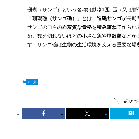
珊瑚（サンゴ）という名称は動物1匹1匹（又は群
「
珊瑚礁（サンゴ礁）
」とは、
造礁サンゴ
が長期
サンゴの自らの
石灰質な骨格
を
積み重ねて
作られ
め、数え切れないほどの小さな
魚
や
甲殻類
などが
す。サンゴ礁は生物の生活環境を支える重要な場
03月
よかっ