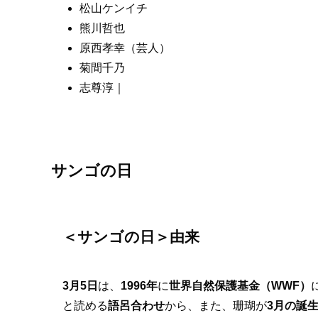
松山ケンイチ
熊川哲也
原西孝幸（芸人）
菊間千乃
志尊淳｜
サンゴの日
＜サンゴの日＞由来
3月5日
は、
1996年
に
世界自然保護基金（WWF）
と読める
語呂合わせ
から、また、珊瑚が
3月の誕