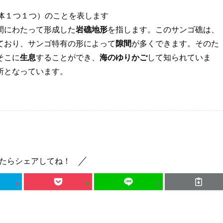
体１つ１つ）のことを表します
間にわたって形成した
岩礁地形
を指します。このサンゴ礁は、
ており、サンゴ特有の形によって
隙間
が多くできます。そのた
そこに
生息
することができ、
海のゆりかご
して知られていま
所となっています。
たらシェアしてね！