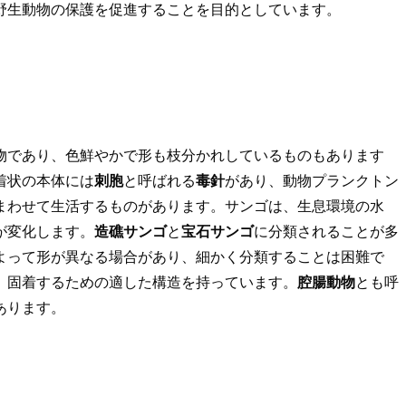
野生動物の保護を促進することを目的としています。
物であり、色鮮やかで形も枝分かれしているものもあります
着状の本体には
刺胞
と呼ばれる
毒針
があり、動物プランクトン
まわせて生活するものがあります。サンゴは、生息環境の水
が変化します。
造礁サンゴ
と
宝石サンゴ
に分類されることが多
よって形が異なる場合があり、細かく分類することは困難で
、固着するための適した構造を持っています。
腔腸動物
とも呼
あります。