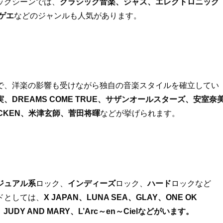
ックシーンでは、
クラシック音楽、ジャズ、エレクトロニック
ゲエ
などのジャンルも人気があります。
で、洋楽の影響も受けながら独自の音楽スタイルを確立してい
、DREAMS COME TRUE、サザンオールスターズ、安室奈
HICKEN、米津玄師、菅田将暉
などが挙げられます。
ジュアル系
ロック、
インディーズ
ロック、
ハード
ロックなど
ドとしては、
X JAPAN、LUNA SEA、GLAY、ONE OK
、JUDY AND MARY、L’Arc～en～Cielなどがいます。