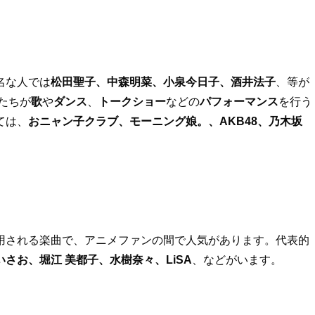
名な人では
松田聖子、中森明菜、小泉今日子、酒井法子
、等が
たちが
歌
や
ダンス
、
トークショー
などの
パフォーマンス
を行う
ては、
おニャン子クラブ、モーニング娘。、AKB48、乃木坂
用される楽曲で、アニメファンの間で人気があります。代表的
さお、堀江 美都子、水樹奈々、LiSA
、などがいます。