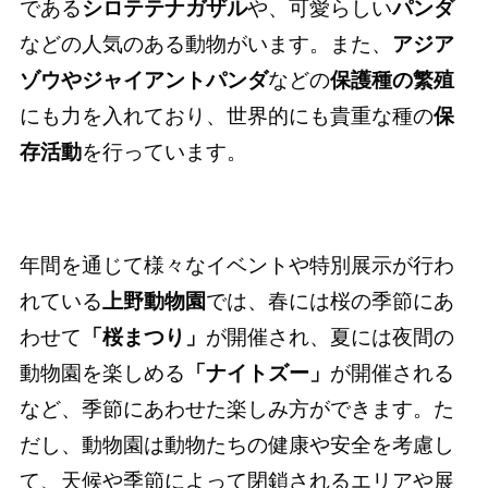
である
シロテテナガザル
や、可愛らしい
パンダ
などの人気のある動物がいます。また、
アジア
ゾウやジャイアントパンダ
などの
保護種の繁殖
にも力を入れており、世界的にも貴重な種の
保
存活動
を行っています。
年間を通じて様々なイベントや特別展示が行わ
れている
上野動物園
では、春には桜の季節にあ
わせて
「桜まつり」
が開催され、夏には夜間の
動物園を楽しめる
「ナイトズー」
が開催される
など、季節にあわせた楽しみ方ができます。た
だし、動物園は動物たちの健康や安全を考慮し
て、天候や季節によって閉鎖されるエリアや展