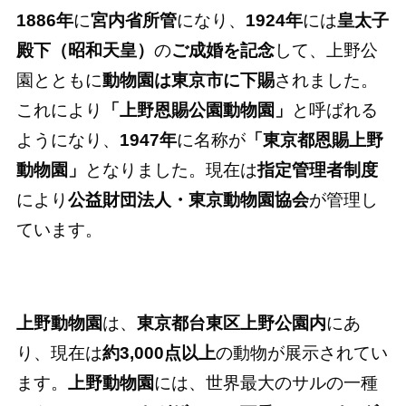
1886年
に
宮内省所管
になり、
1924年
には
皇太子
殿下（昭和天皇）
の
ご成婚を記念
して、上野公
園とともに
動物園は東京市に下賜
されました。
これにより
「上野恩賜公園動物園」
と呼ばれる
ようになり、
1947年
に名称が
「東京都恩賜上野
動物園」
となりました。現在は
指定管理者制度
により
公益財団法人・東京動物園協会
が管理し
ています。
上野動物園
は、
東京都台東区上野公園内
にあ
り、現在は
約3,000点以上
の動物が展示されてい
ます。
上野動物園
には、世界最大のサルの一種