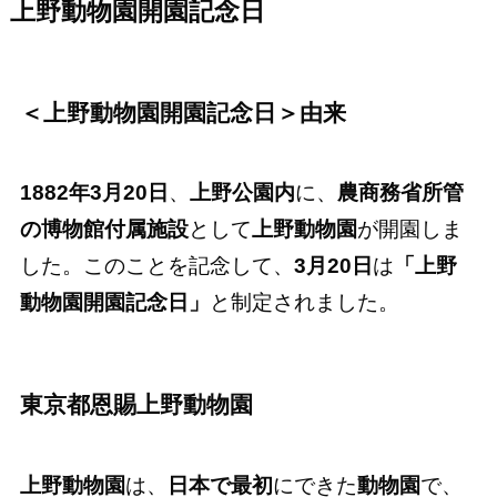
上野動物園開園記念日
＜
上野動物園開園記念日
＞由来
1882年3月20日
、
上野公園内
に、
農商務省所管
の博物館付属施設
として
上野動物園
が開園しま
した。このことを記念して、
3月20日
は
「上野
動物園開園記念日」
と制定されました。
東京都恩賜上野動物園
上野動物園
は、
日本で最初
にできた
動物園
で、