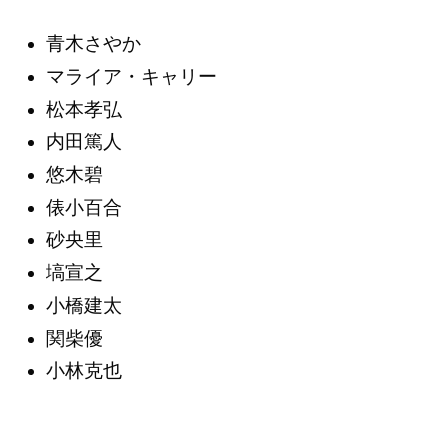
青木さやか
マライア・キャリー
松本孝弘
内田篤人
悠木碧
俵小百合
砂央里
塙宣之
小橋建太
関柴優
小林克也