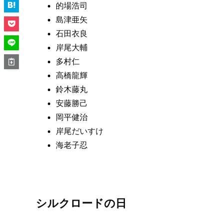
的場浩司
島津亜矢
石田衣良
岸尾大輔
多村仁
高橋龍輝
鈴木藤丸
安藤勝己
岡平健治
岸尾だいすけ
海老子忍
シルクロードの日