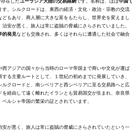
で存在した
ユーラシア大陸の交易路網
です。名称は、ほぼ
中国
ます。シルクロードは、東西の経済・文化・政治・宗教の交流
などもあり、商人層に大きな富をもたらし、世界史を変えまし
、治安が悪く、旅人は常に盗賊の脅威にさらされていました。
学的発見
なども交換され、多くはそれらに遭遇した社会で融合
や西アジアの国々から当時のローマ帝国まで商いや文化が運ば
断する主要ルートとして、１世紀の初めまでに発展していき、
シルクロードと、南シベリアと西シベリアに至る交易路へと広
ドを経由して遠く離れたイランとも貿易国交が生まれ、奈良県
、ペルシャ帝国の繁栄の証とされています。
治安が悪く、旅人は常に盗賊の脅威にさらされていたという一