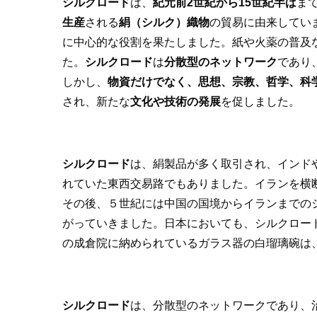
シルクロード
は、
紀元前2世紀から15世紀半ば
ま
生産
される
絹（シルク）織物
の貿易に由来してい
に中心的な役割を果たしました。紙や火薬の普及
た。
シルクロード
は
分散型のネットワーク
であり
しかし、
物資だけでなく、思想、宗教、哲学、科
され、新たな
文化や技術の発展
を促しました。
シルクロード
は、絹製品が多く取引され、インド
れていた東西交易路でもありました。イランを横
その後、５世紀には中国の国境からイランまでの
がっていきました。日本においても、シルクロー
の成倉院に納められているガラス器の白瑠璃碗は
シルクロード
は、分散型のネットワークであり、