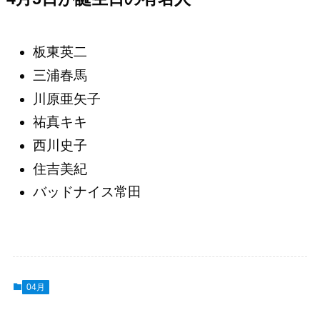
板東英二
三浦春馬
川原亜矢子
祐真キキ
西川史子
住吉美紀
バッドナイス常田
04月