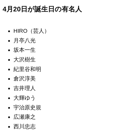
4月20日が誕生日の有名人
HIRO（芸人）
月亭八光
坂本一生
大沢樹生
紀里谷和明
倉沢淳美
吉井理人
大輝ゆう
宇治原史規
広瀬康之
西川忠志