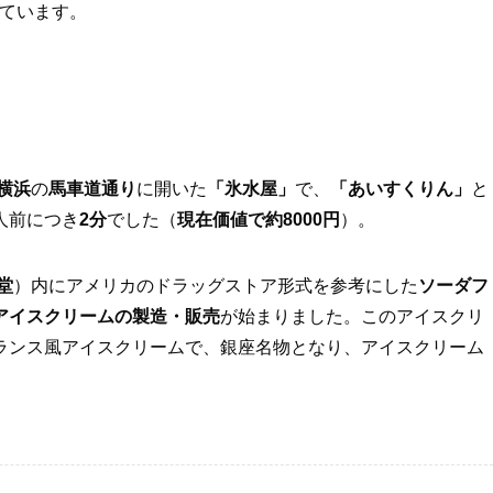
しています。
横浜
の
馬車道通り
に開いた
「氷水屋」
で、
「あいすくりん」
と
人前につき
2分
でした（
現在価値で約8000円
）。
堂
）内にアメリカのドラッグストア形式を参考にした
ソーダフ
アイスクリームの製造・販売
が始まりました。このアイスクリ
ランス風アイスクリームで、銀座名物となり、アイスクリーム