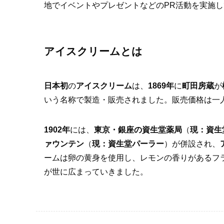
地でイベントやプレゼントなどのPR活動を実施
アイスクリームとは
日本初
の
アイスクリーム
は、
1869年
に
町田房蔵
が
いう名称で製造・販売されました。販売価格は一
1902年
には、
東京・銀座の資生堂薬局
（
現：資生
ァウンテン
（
現：資生堂パーラー
）が併設され、
ームは卵の黄身を使用し、レモンの香りがあるフ
が世に広まっていきました。