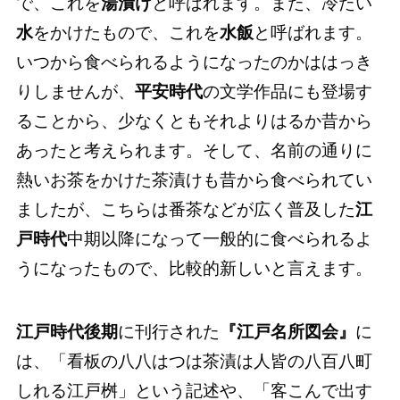
で、これを
湯漬け
と呼ばれます。また、冷たい
水
をかけたもので、これを
水飯
と呼ばれます。
いつから食べられるようになったのかははっき
りしませんが、
平安時代
の文学作品にも登場す
ることから、少なくともそれよりはるか昔から
あったと考えられます。そして、名前の通りに
熱いお茶をかけた茶漬けも昔から食べられてい
ましたが、こちらは番茶などが広く普及した
江
戸時代
中期以降になって一般的に食べられるよ
うになったもので、比較的新しいと言えます。
江戸時代後期
に刊行された
『江戸名所図会』
に
は、「看板の八八はつは茶漬は人皆の八百八町
しれる江戸桝」という記述や、「客こんで出す