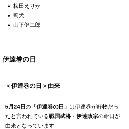
梅田えりか
莉犬
山下健二郎
伊達巻の日
＜伊達巻の日＞由来
5月24日
の
「伊達巻の日」
は伊達巻が好物だっ
たと言われている
戦国武将
・
伊達政宗
の命日が
由来となっています。