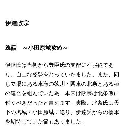
伊達政宗
逸話 ～小田原城攻め～
伊達氏は当初から
豊臣氏
の支配に不服従であ
り、自由な姿勢をとっていたました。また、同
じ立場にある東海の
徳川
・関東の
北条
とある種
の連合を組んでいた為、本来は政宗は北条側に
付くべきだったと言えます。実際、北条氏は天
下の名城・小田原城に篭り、伊達氏からの援軍
を期待していた節もありました。