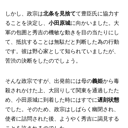
しかし、政宗は
北条を見捨て
て豊臣氏に協力す
ることを決定し、
小田原城
に向かいました。大
軍の包囲と秀吉の機敏な動きを目の当たりにし
て、抵抗することは無駄だと判断した為の行動
です。彼は野心家として知られていましたが、
苦渋の決断をしたのでしょう。
そんな政宗ですが、出発前には母の
義姫
から毒
殺されかけた上、大回りして関東を通過したた
め、小田原城に到着した時にはすでに
遅刻状態
でした。そのため、政宗はしばらく幽閉され、
使者に詰問された後、ようやく秀吉に謁見する