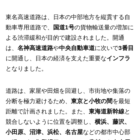
東名高速道路は、日本の中部地方を縦貫する自
動車専用道路で、
国道1号
の貨物輸送量の増加に
よる渋滞緩和が目的で建設されました。開通
は、
名神高速道路
や
中央自動車道
に次いで
3番目
に開通し、日本の経済を支えた重要な
インフラ
となりました。
道路は、家屋や田畑を回避し、市街地や集落の
分断を極力避けるため、
東京と小牧の間
を最短
距離で計画されました。また、
東海道新幹線
と
競合しないように位置を調整し、
横浜、藤沢、
小田原、沼津、浜松、名古屋
などの都市中心部