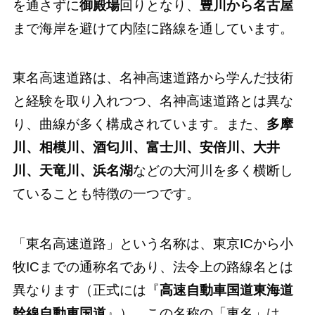
を通さずに
御殿場
回りとなり、
豊川から名古屋
まで海岸を避けて内陸に路線を通しています。
東名高速道路は、名神高速道路から学んだ技術
と経験を取り入れつつ、名神高速道路とは異な
り、曲線が多く構成されています。また、
多摩
川、相模川、酒匂川、富士川、安倍川、大井
川、天竜川、浜名湖
などの大河川を多く横断し
ていることも特徴の一つです。
「東名高速道路」という名称は、東京ICから小
牧ICまでの通称名であり、法令上の路線名とは
異なります（正式には『
高速自動車国道東海道
幹線自動車国道
』）。この名称の「東名」は、