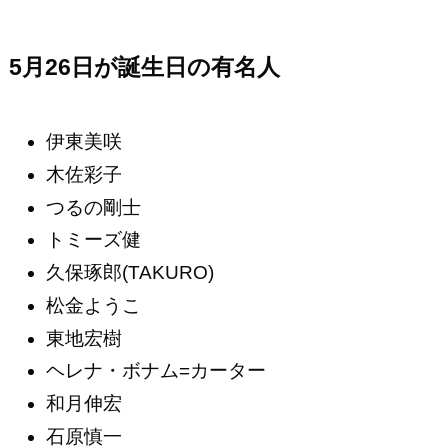
5月26日が誕生日の有名人
伊東美咲
木佐彩子
つるの剛士
トミーズ健
久保琢郎(TAKURO)
松金ようこ
東地宏樹
ヘレナ・ボナム=カーター
和月伸宏
石原慎一