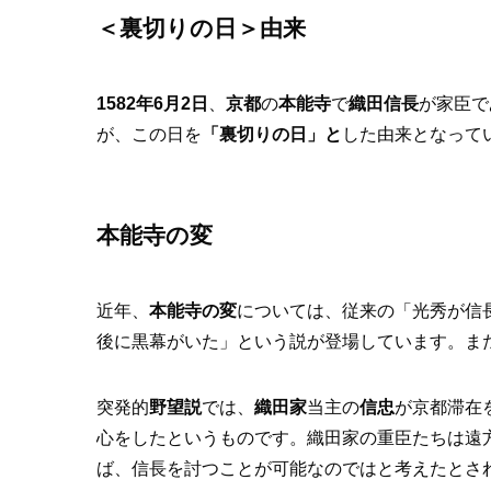
＜裏切りの日＞由来
1582年6月2日
、
京都
の
本能寺
で
織田信長
が家臣で
が、この日を
「裏切りの日」と
した由来となって
本能寺の変
近年、
本能寺の変
については、従来の「光秀が信
後に黒幕がいた」という説が登場しています。ま
突発的
野望説
では、
織田家
当主の
信忠
が京都滞在
心をしたというものです。織田家の重臣たちは遠
ば、信長を討つことが可能なのではと考えたとさ