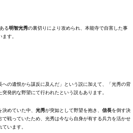
ある
明智光秀
の裏切りにより攻められ、本能寺で自害した事
います。
長への遺恨から謀反に及んだ」という説に加えて、「光秀の背
た突発的な野望にて行われたという説もあります。
を決めていた中、
光秀
が突如として野望を抱き、
信長
を倒す決
方で戦っていたため、光秀は今なら自身が有する兵力を活かせ
れています。