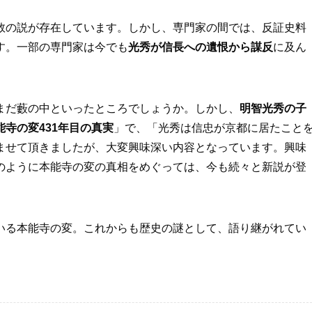
数の説が存在しています。しかし、専門家の間では、反証史料
す。一部の専門家は今でも
光秀が信長への遺恨から謀反
に及ん
まだ藪の中といったところでしょうか。しかし、
明智光秀の子
能寺の変431年目の真実
」で、「光秀は信忠が京都に居たこと
ませて頂きましたが、大変興味深い内容となっています。興味
のように本能寺の変の真相をめぐっては、今も続々と新説が登
いる本能寺の変。これからも歴史の謎として、語り継がれてい