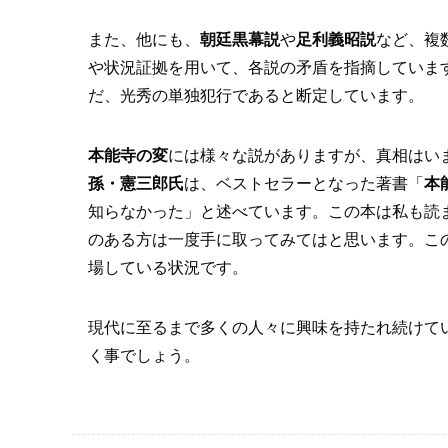
また、他にも、
朝廷黒幕説
や
足利義昭説
など、複
や状況証拠を用いて、各説の矛盾を指摘していま
だ、光秀の単独犯行であると断定しています。
本能寺の変
には様々な説がありますが、真相はい
孫・憲三郎氏
は、ベストセラーとなった著書「
本
知らなかった」と述べています。この本は私も読
のある方は一度手に取ってみてはと思います。こ
場している状況です。
現代に至るまで多くの人々に興味を持たれ続けて
く事でしょう。