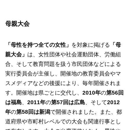
母親大会
「母性を持つ全ての女性」
を対象に掲げる
「母
親大会」
は、女性団体や社会運動団体、労働組
合、そして教育問題を扱う市民団体などによる
実行委員会が主催し、開催地の教育委員会やマ
スメディアなどの後援により、毎年開催されま
す。開催地は県ごとに交代し、
2010年
の
第56回
は福島
、
2011年
の
第57回は広島
、そして
2012
年
の
第58回は新潟
で開催されました。また、都
道府県や市町村レベルでの大会も関連行事とし