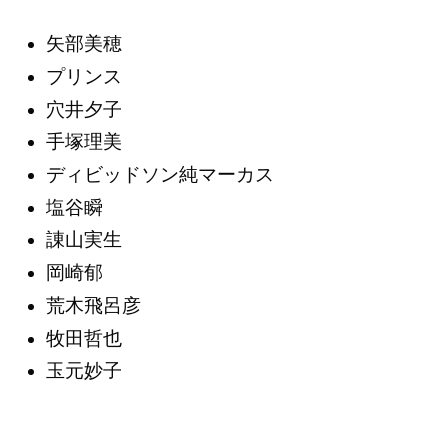
矢部美穂
プリンス
穴井夕子
手塚理美
ディビッドソン純マーカス
塩谷瞬
諌山実生
岡崎郁
荒木飛呂彦
牧田哲也
玉元妙子