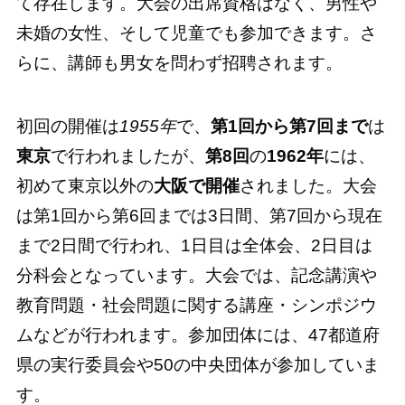
て存在します。大会の出席資格はなく、男性や
未婚の女性、そして児童でも参加できます。さ
らに、講師も男女を問わず招聘されます。
初回の開催は
1955年
で、
第1回から第7回まで
は
東京
で行われましたが、
第8回
の
1962年
には、
初めて東京以外の
大阪で開催
されました。大会
は第1回から第6回までは3日間、第7回から現在
まで2日間で行われ、1日目は全体会、2日目は
分科会となっています。大会では、記念講演や
教育問題・社会問題に関する講座・シンポジウ
ムなどが行われます。参加団体には、47都道府
県の実行委員会や50の中央団体が参加していま
す。