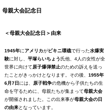
母親大会記念日
＜母親大会記念日＞由来
1945年
に
アメリカ
が
ビキニ環礁
で行った
水爆実
験
に対し、
平塚らいちょう
氏他、4人の女性が全
世界に向けて
原子爆弾禁止
のための訴えを送っ
たことがきっかけとなります。その後、
1955年
6月7日
には、
原子戦争
の危機から子供たちの生
命を守るために、母親たちが集まって
母親大会
が開催されました。この出来事が
母親大会の日
の由来
となっています。