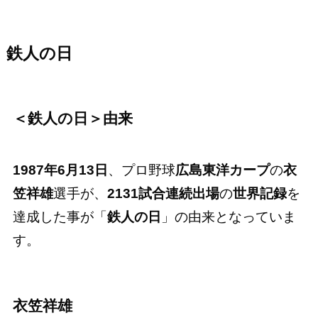
鉄人の日
＜鉄人の日＞由来
1987年6月13日
、プロ野球
広島東洋カープ
の
衣
笠祥雄
選手が、
2131試合連続出場
の
世界記録
を
達成した事が「
鉄人の日
」の由来となっていま
す。
衣笠祥雄