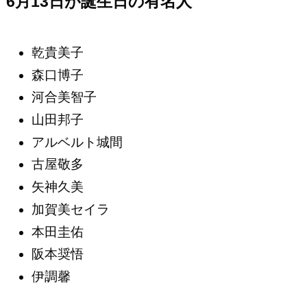
6月13日が誕生日の有名人
乾貴美子
森口博子
河合美智子
山田邦子
アルベルト城間
古屋敬多
矢神久美
加賀美セイラ
本田圭佑
阪本奨悟
伊調馨