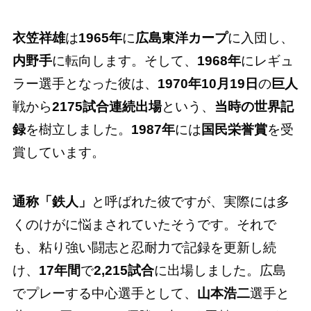
衣笠祥雄
は
1965年
に
広島東洋カープ
に入団し、
内野手
に転向します。そして、
1968年
にレギュ
ラー選手となった彼は、
1970年10月19日
の
巨人
戦から
2175試合連続出場
という、
当時の世界記
録
を樹立しました。
1987年
には
国民栄誉賞
を受
賞しています。
通称「鉄人」
と呼ばれた彼ですが、実際には多
くのけがに悩まされていたそうです。それで
も、粘り強い闘志と忍耐力で記録を更新し続
け、
17年間
で
2,215試合
に出場しました。広島
でプレーする中心選手として、
山本浩二
選手と