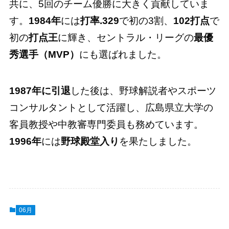
共に、5回のチーム優勝に大きく貢献していま
す。
1984年
には
打率.329
で初の3割、
102打点
で
初の
打点王
に輝き、セントラル・リーグの
最優
秀選手（MVP）
にも選ばれました。
1987年に引退
した後は、野球解説者やスポーツ
コンサルタントとして活躍し、広島県立大学の
客員教授や中教審専門委員も務めています。
1996年
には
野球殿堂入り
を果たしました。
06月