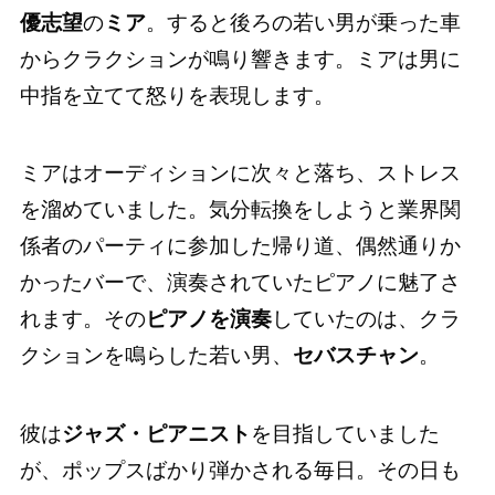
優志望
の
ミア
。すると後ろの若い男が乗った車
からクラクションが鳴り響きます。ミアは男に
中指を立てて怒りを表現します。
ミアはオーディションに次々と落ち、ストレス
を溜めていました。気分転換をしようと業界関
係者のパーティに参加した帰り道、偶然通りか
かったバーで、演奏されていたピアノに魅了さ
れます。その
ピアノを演奏
していたのは、クラ
クションを鳴らした若い男、
セバスチャン
。
彼は
ジャズ・ピアニスト
を目指していました
が、ポップスばかり弾かされる毎日。その日も