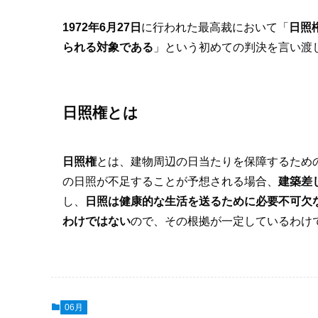
1972年6月27日
に行われた最高裁において「
日照
られる対象である
」という初めての判決を言い渡
日照権とは
日照権
とは、建物周辺の日当たりを保障するため
の日照が不足することが予想される場合、
建築差
し、
日照は健康的な生活を送るために必要不可欠
わけではない
ので、その根拠が一定しているわけ
06月