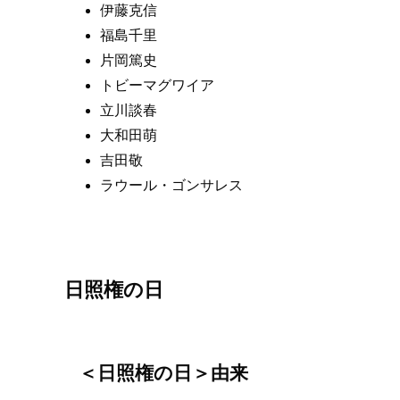
伊藤克信
福島千里
片岡篤史
トビーマグワイア
立川談春
大和田萌
吉田敬
ラウール・ゴンサレス
日照権の日
＜日照権の日＞由来