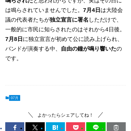
鳴らされた
と思われがちですが、実はその日に
は鳴らされていませんでした。
7月4日
は大陸会
議の代表者たちが
独立宣言に署名
しただけで、
一般的に市民に知らされたのはそれから4日後。
7月8日
に独立宣言が初めて公に読み上げられ、
バンドが演奏する中、
自由の鐘が鳴り響いた
の
です。
07月
よかったらシェアしてね！