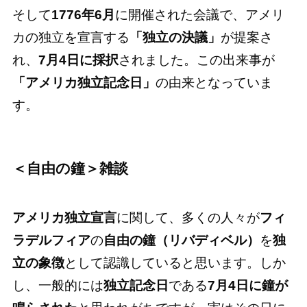
そして
1776年6月
に開催された会議で、アメリ
カの独立を宣言する
「独立の決議」
が提案さ
れ、
7月4日に採択
されました。この出来事が
「アメリカ独立記念日」
の由来となっていま
す。
＜自由の鐘＞雑談
アメリカ独立宣言
に関して、多くの人々が
フィ
ラデルフィア
の
自由の鐘（リバディベル）
を
独
立の象徴
として認識していると思います。しか
し、一般的には
独立記念日
である
7月4日に鐘が