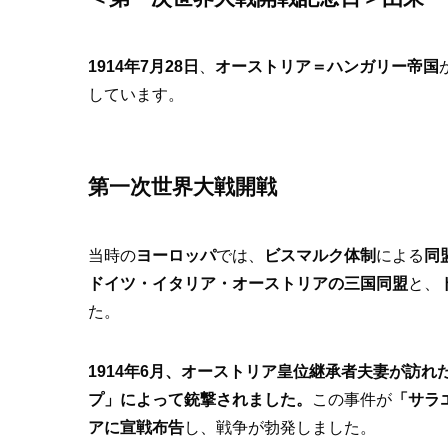
1914年7月28日
、
オーストリア＝ハンガリー帝国
しています。
第一次世界大戦開戦
当時の
ヨーロッパ
では、
ビスマルク体制
による
同
ドイツ・イタリア・オーストリアの三国同盟
と、
た。
1914年6月、オーストリア皇位継承者夫妻が訪
プ」によって銃撃されました。
この事件が
「サラ
アに宣戦布告
し、戦争が勃発しました。