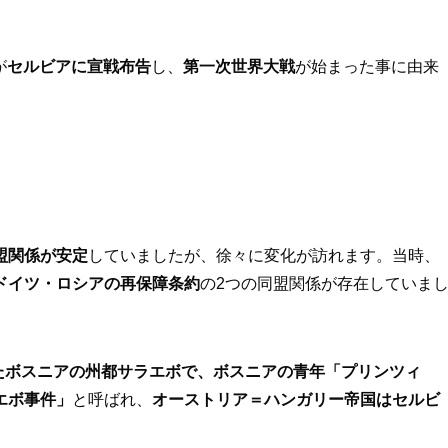
が
セルビアに宣戦布告
し、
第一次世界大戦
が始まった事に由来
盟関係が安定
していましたが、徐々に変化が訪れます。当時、
ドイツ・ロシアの再保障条約
の2つの同盟関係が存在していま
れたボスニアの州都サラエボで、ボスニアの青年「プリンツィ
エボ事件」
と呼ばれ、
オーストリア＝ハンガリー帝国はセルビ