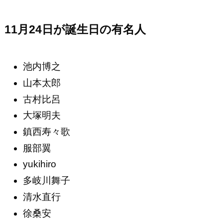
11月24日が誕生日の有名人
池内博之
山本太郎
古村比呂
大塚明夫
鎮西寿々歌
服部翼
yukihiro
多岐川舞子
清水直行
徐桑安