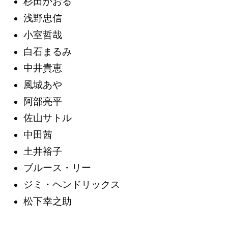
杉田かおる
浅野忠信
小室哲哉
白石まるみ
中井貴恵
風城あや
阿部亮平
佐山サトル
中田茜
土井裕子
ブルース・リー
ジミ・ヘンドリックス
松下幸之助