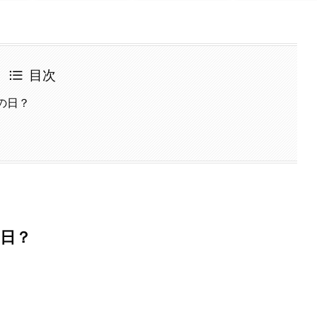
目次
何の日？
の日？