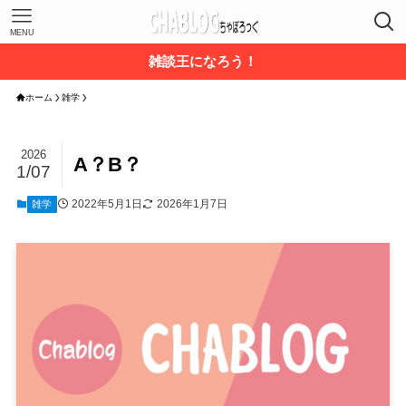
MENU
雑談王になろう！
ホーム
雑学
2026
A？B？
1/07
2022年5月1日
2026年1月7日
雑学